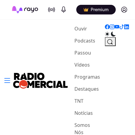
On Air
Podcasts
Log in
Premium
(current)
Ouvir
Podcasts
Passou
Vídeos
Programas
Destaques
TNT
Notícias
Somos
Nós