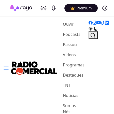
On Air
Podcasts
Log in
Premium
(current)
Ouvir
Podcasts
Passou
Vídeos
Programas
Destaques
TNT
Notícias
Somos
Nós