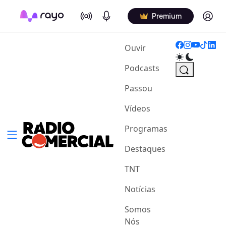
On Air
Podcasts
Log in
Premium
(current)
Ouvir
Podcasts
Passou
Vídeos
Programas
Destaques
TNT
Notícias
Somos
Nós