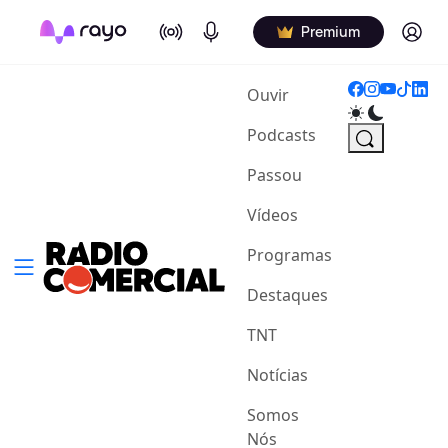
On Air
Podcasts
Log in
Premium
(current)
Ouvir
Podcasts
Passou
Vídeos
Programas
Destaques
TNT
Notícias
Somos
Nós