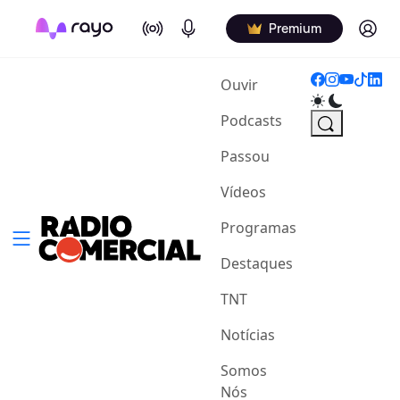
On Air
Podcasts
Log in
Premium
(current)
Ouvir
Podcasts
Passou
Vídeos
Programas
Destaques
TNT
Notícias
Somos
Nós