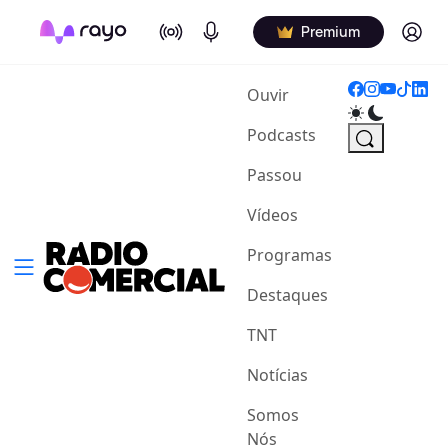
On Air
Podcasts
Log in
Premium
(current)
Ouvir
Podcasts
Passou
Vídeos
Programas
Destaques
TNT
Notícias
Somos
Nós