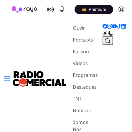
On Air
Podcasts
Log in
Premium
(current)
Ouvir
Podcasts
Passou
Vídeos
Programas
Destaques
TNT
Notícias
Somos
Nós