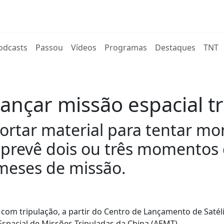
rent)
odcasts
Passou
Vídeos
Programas
Destaques
TNT
ançar missão espacial t
ortar material para tentar m
 prevê dois ou três momentos 
 meses de missão.
 com tripulação, a partir do Centro de Lançamento de Satél
Espacial de Missões Tripuladas da China (AEMT).