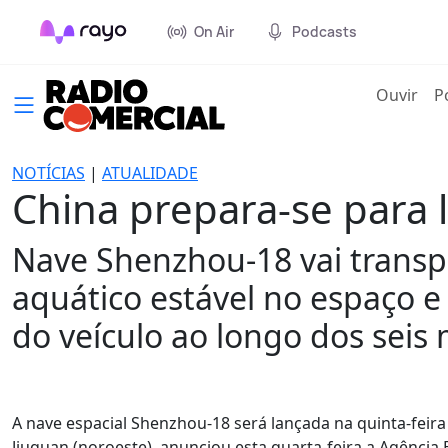
On Air
Podcasts
(cur
Ouvir
P
NOTÍCIAS
|
ATUALIDADE
China prepara-se para l
Nave Shenzhou-18 vai transp
aquático estável no espaço e
do veículo ao longo dos seis
A nave espacial Shenzhou-18 será lançada na quinta-feira
Jiuquan (noroeste), anunciou esta quarta-feira a Agência 