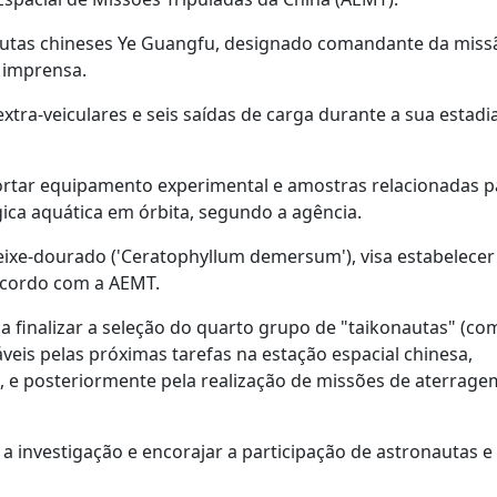
autas chineses Ye Guangfu, designado comandante da missã
 imprensa.
xtra-veiculares e seis saídas de carga durante a sua estadia
ortar equipamento experimental e amostras relacionadas p
gica aquática em órbita, segundo a agência.
peixe-dourado ('Ceratophyllum demersum'), visa estabelece
 acordo com a AEMT.
 finalizar a seleção do quarto grupo de "taikonautas" (co
eis pelas próximas tarefas na estação espacial chinesa,
 e posteriormente pela realização de missões de aterrage
a investigação e encorajar a participação de astronautas e 