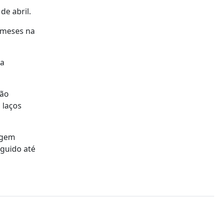
de abril.
s meses na
da
ção
 laços
agem
eguido até