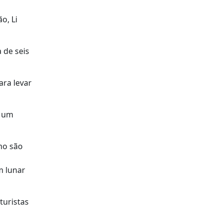
o, Li
 de seis
ara levar
r um
mo são
m lunar
turistas