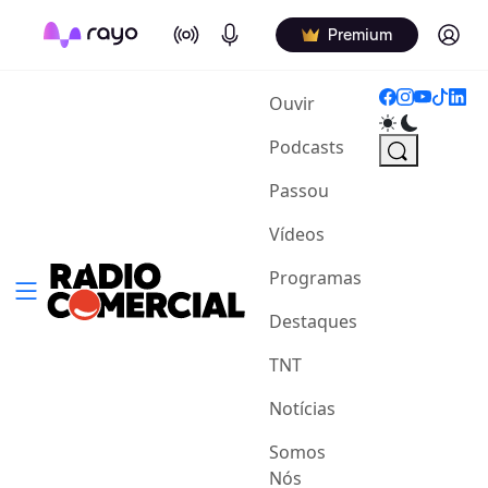
On Air
Podcasts
Log in
Premium
(current)
Ouvir
Podcasts
Passou
Vídeos
Programas
Destaques
TNT
Notícias
Somos
Nós