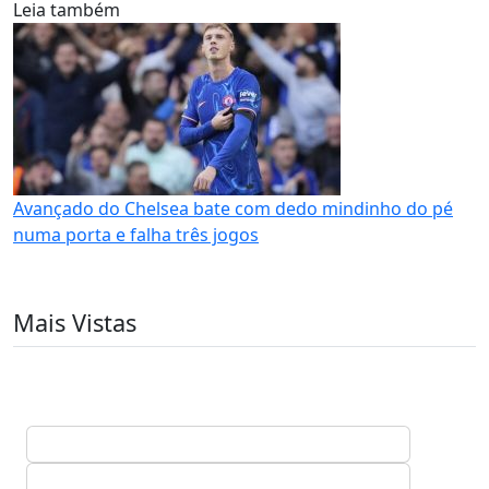
Leia também
Avançado do Chelsea bate com dedo mindinho do pé
numa porta e falha três jogos
Mais Vistas