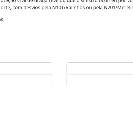
ção Civil de Braga revelou que o sinistro ocorreu por vo
-Norte, com desvios pela N101/Valinhos ou pela N201/Mereli
s.