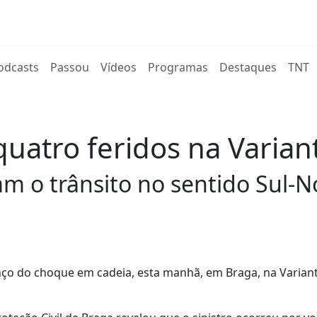
rent)
odcasts
Passou
Vídeos
Programas
Destaques
TNT
uatro feridos na Varian
m o trânsito no sentido Sul-N
anço do choque em cadeia, esta manhã, em Braga, na Varian