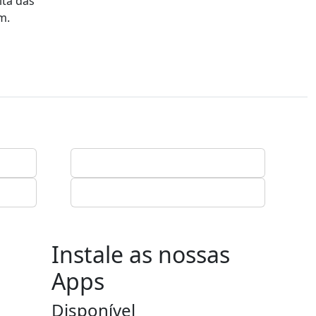
lta das
m.
Instale as nossas
Apps
Disponível