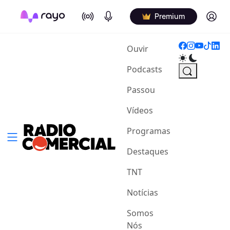
On Air
Podcasts
Log in
Premium
(current)
Ouvir
Podcasts
Passou
Vídeos
Programas
Destaques
TNT
Notícias
Somos
Nós