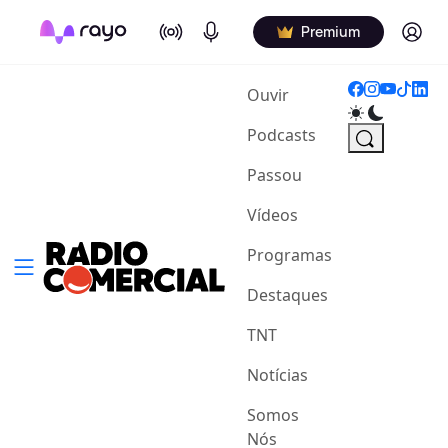
On Air
Podcasts
Log in
Premium
(current)
Ouvir
Podcasts
Passou
Vídeos
Programas
Destaques
TNT
Notícias
Somos
Nós