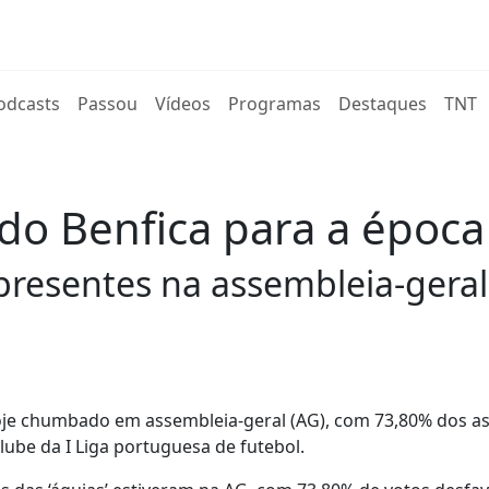
rent)
odcasts
Passou
Vídeos
Programas
Destaques
TNT
o Benfica para a época
presentes na assembleia-geral
oje chumbado em assembleia-geral (AG), com 73,80% dos a
ube da I Liga portuguesa de futebol.