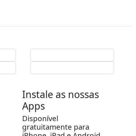
Instale as nossas
Apps
Disponível
gratuitamente para
iPhone, iPad e Android