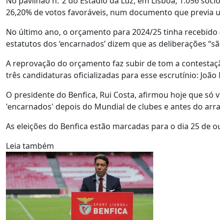
No pavilhão n.º2 do Estádio da Luz, em Lisboa, 1.056 sóci
26,20% de votos favoráveis, num documento que previa u
No último ano, o orçamento para 2024/25 tinha recebido 
estatutos dos ‘encarnados’ dizem que as deliberações “s
A reprovação do orçamento faz subir de tom a contestação
três candidaturas oficializadas para esse escrutínio: Jo
O presidente do Benfica, Rui Costa, afirmou hoje que só 
'encarnados' depois do Mundial de clubes e antes do arr
As eleições do Benfica estão marcadas para o dia 25 de o
Leia também