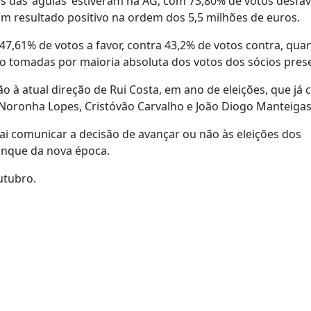
os das ‘águias’ estiveram na AG, com 73,80% de votos desfav
m resultado positivo na ordem dos 5,5 milhões de euros.
47,61% de votos a favor, contra 43,2% de votos contra, qua
ão tomadas por maioria absoluta dos votos dos sócios pres
 à atual direção de Rui Costa, em ano de eleições, que já
ão Noronha Lopes, Cristóvão Carvalho e João Diogo Manteigas
vai comunicar a decisão de avançar ou não às eleições dos
anque da nova época.
utubro.