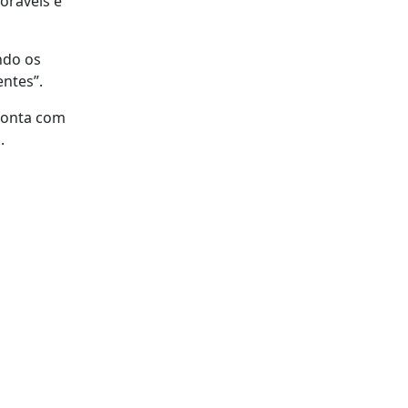
oráveis e
ndo os
entes”.
 conta com
.