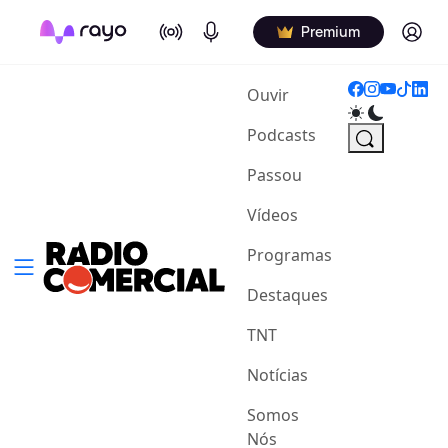
On Air
Podcasts
Log in
Premium
(current)
Ouvir
Podcasts
Passou
Vídeos
Programas
Destaques
TNT
Notícias
Somos
Nós