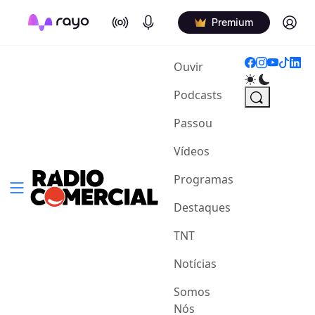
On Air
Podcasts
Log in
Premium
(current)
Ouvir
Podcasts
Passou
Vídeos
Programas
Destaques
TNT
Notícias
Somos
Nós