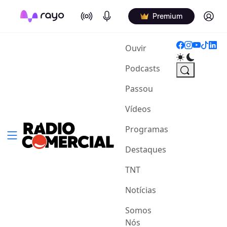
On Air
Podcasts
Log in
Premium
(current)
Ouvir
Podcasts
Passou
Vídeos
Programas
Destaques
TNT
Notícias
Somos
Nós