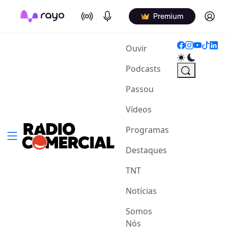
On Air
Podcasts
Log in
Premium
(current)
Ouvir
Podcasts
Passou
Vídeos
Programas
Destaques
TNT
Notícias
Somos
Nós