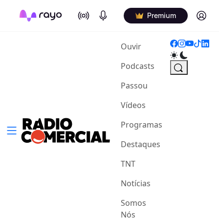
On Air
Podcasts
Log in
Premium
(current)
Ouvir
Podcasts
Passou
Vídeos
Programas
Destaques
TNT
Notícias
Somos
Nós