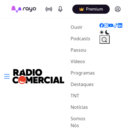
On Air
Podcasts
Log in
Premium
(current)
Ouvir
Podcasts
Passou
Vídeos
Programas
Destaques
TNT
Notícias
Somos
Nós