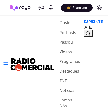
On Air
Podcasts
Log in
Premium
(current)
Ouvir
Podcasts
Passou
Vídeos
Programas
Destaques
TNT
Notícias
Somos
Nós