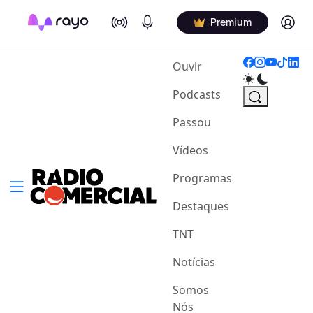
On Air
Podcasts
Log in
Premium
(current)
Ouvir
Podcasts
Passou
Vídeos
Programas
Destaques
TNT
Notícias
Somos
Nós