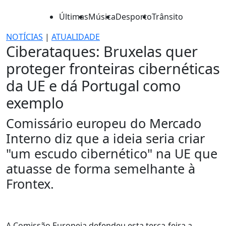
Últimas
Música
Desporto
Trânsito
NOTÍCIAS
|
ATUALIDADE
Ciberataques: Bruxelas quer
proteger fronteiras cibernéticas
da UE e dá Portugal como
exemplo
Comissário europeu do Mercado
Interno diz que a ideia seria criar
"um escudo cibernético" na UE que
atuasse de forma semelhante à
Frontex.
A Comissão Europeia defendeu esta terça-feira a