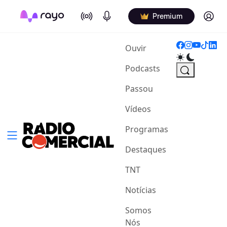
On Air
Podcasts
Log in
Premium
(current)
Ouvir
Podcasts
Passou
Vídeos
Programas
Destaques
TNT
Notícias
Somos
Nós