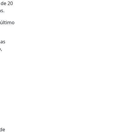
 de 20
s.
 último
ias
,
 de