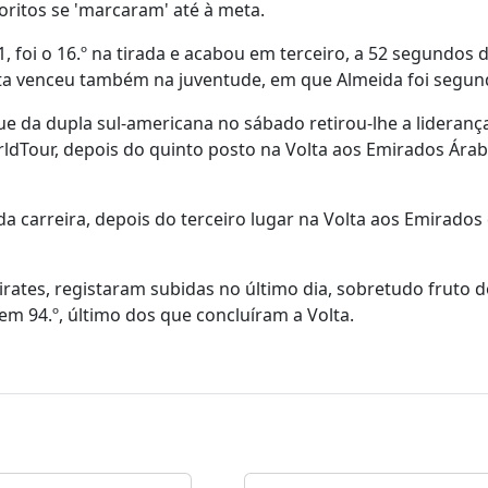
oritos se 'marcaram' até à meta.
 foi o 16.º na tirada e acabou em terceiro, a 52 segundos d
ta venceu também na juventude, em que Almeida foi segun
e da dupla sul-americana no sábado retirou-lhe a lideranç
dTour, depois do quinto posto na Volta aos Emirados Ára
a carreira, depois do terceiro lugar na Volta aos Emirados
ates, registaram subidas no último dia, sobretudo fruto 
em 94.º, último dos que concluíram a Volta.