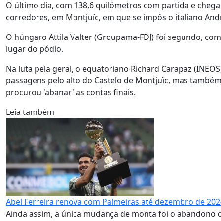
O último dia, com 138,6 quilómetros com partida e chega
corredores, em Montjuïc, em que se impôs o italiano Andr
O húngaro Attila Valter (Groupama-FDJ) foi segundo, com
lugar do pódio.
Na luta pela geral, o equatoriano Richard Carapaz (INEOS)
passagens pelo alto do Castelo de Montjuïc, mas também
procurou 'abanar' as contas finais.
Leia também
Abel Ferreira renova com Palmeiras até dezembro de 202
Ainda assim, a única mudança de monta foi o abandono d