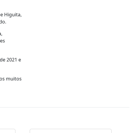
e Higuita,
do.
a,
bes
 de 2021 e
dos muitos