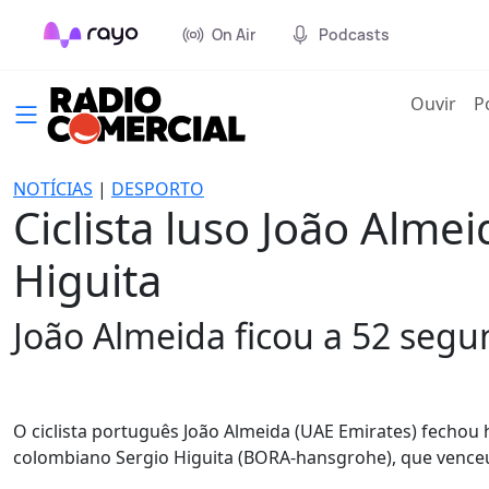
On Air
Podcasts
(cur
Ouvir
P
NOTÍCIAS
|
DESPORTO
Ciclista luso João Alme
Higuita
João Almeida ficou a 52 seg
O ciclista português João Almeida (UAE Emirates) fechou h
colombiano Sergio Higuita (BORA-hansgrohe), que venceu 