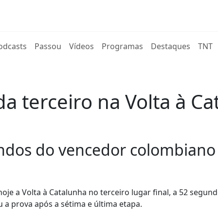
rent)
odcasts
Passou
Vídeos
Programas
Destaques
TNT
ida terceiro na Volta à 
undos do vencedor colombiano 
oje a Volta à Catalunha no terceiro lugar final, a 52 segun
a prova após a sétima e última etapa.