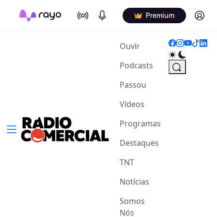
On Air
Podcasts
Log in
Premium
(current)
Ouvir
Podcasts
Passou
Vídeos
Programas
Destaques
TNT
Notícias
Somos
Nós