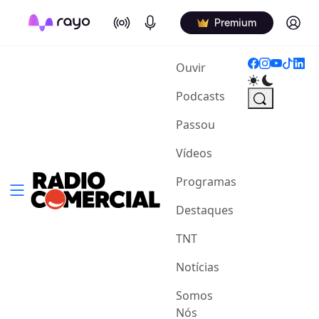
On Air
Podcasts
Log in
Premium
(current)
Ouvir
Podcasts
Passou
Vídeos
Programas
Destaques
TNT
Notícias
Somos
Nós