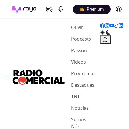
On Air
Podcasts
Log in
Premium
(current)
Ouvir
Podcasts
Passou
Vídeos
Programas
Destaques
TNT
Notícias
Somos
Nós