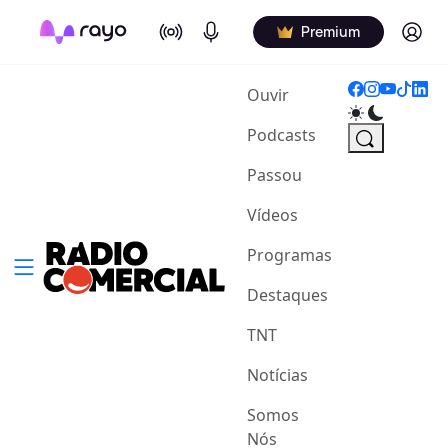
On Air
Podcasts
Log in
Premium
(current)
Ouvir
Podcasts
Passou
Vídeos
Programas
Destaques
TNT
Notícias
Somos
Nós