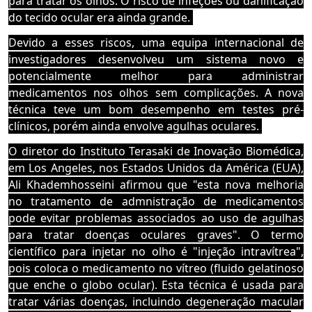
para tratar os olhos. O risco de infeções ou danificação
do tecido ocular era ainda grande.
Devido a esses riscos, uma equipa internacional de
investigadores desenvolveu um sistema novo e
potencialmente melhor para administrar
medicamentos nos olhos sem complicações.
A nova
técnica teve um bom desempenho em testes pré-
clínicos, porém ainda envolve agulhas oculares.
O
diretor do Instituto Terasaki de Inovação Biomédica,
em Los Angeles, nos Estados Unidos da América (EUA),
Ali Khademhosseini afirmou que "e
sta nova melhoria
no tratamento de admnistração de medicamentos
pode evitar problemas associados ao uso de agulhas
para tratar doenças oculares graves".
O termo
científico para injetar no olho é "injeção intravítrea",
pois coloca o medicamento no vítreo (fluido gelatinoso
que enche o globo ocular). Esta técnica é
usada para
tratar várias doenças, incluindo degeneração macular