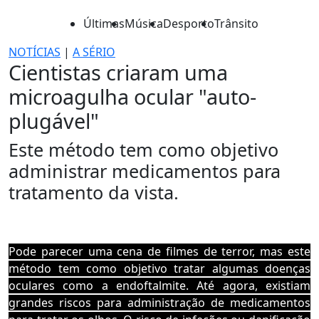
Últimas
Música
Desporto
Trânsito
NOTÍCIAS
|
A SÉRIO
Cientistas criaram uma
microagulha ocular "auto-
plugável"
Este método tem como objetivo
administrar medicamentos para
tratamento da vista.
Pode parecer uma cena de filmes de terror, mas este
método tem como objetivo tratar algumas doenças
oculares como a
endoftalmite. Até agora, existiam
grandes riscos para administração de medicamentos