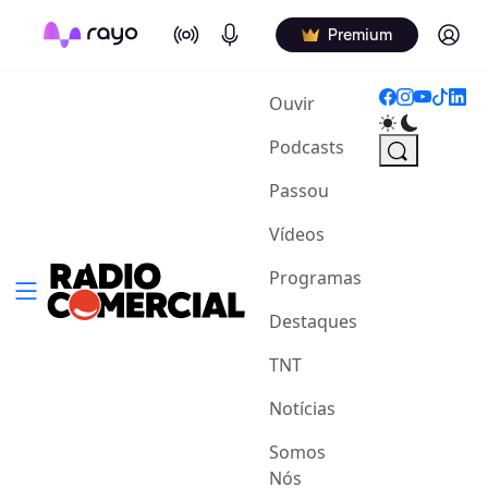
On Air
Podcasts
Log in
Premium
(current)
Ouvir
Podcasts
Passou
Vídeos
Programas
Destaques
TNT
Notícias
Somos
Nós