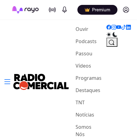
On Air
Podcasts
Log in
Premium
(current)
Ouvir
Podcasts
Passou
Vídeos
Programas
Destaques
TNT
Notícias
Somos
Nós