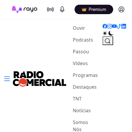
On Air
Podcasts
Log in
Premium
(current)
Ouvir
Podcasts
Passou
Vídeos
Programas
Destaques
TNT
Notícias
Somos
Nós