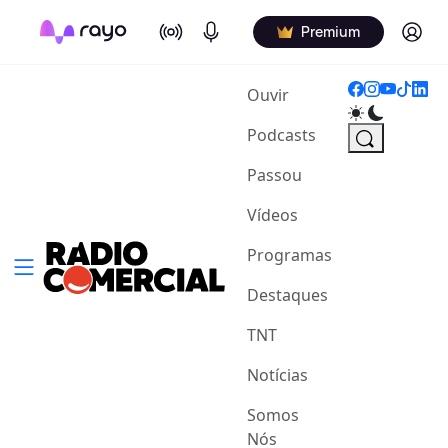
On Air
Podcasts
Log in
Premium
(current)
Ouvir
Podcasts
Passou
Vídeos
Programas
Destaques
TNT
Notícias
Somos
Nós