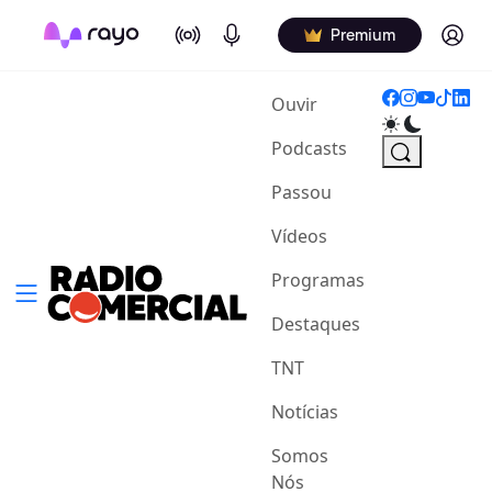
On Air
Podcasts
Log in
Premium
(current)
Ouvir
Podcasts
Passou
Vídeos
Programas
Destaques
TNT
Notícias
Somos
Nós