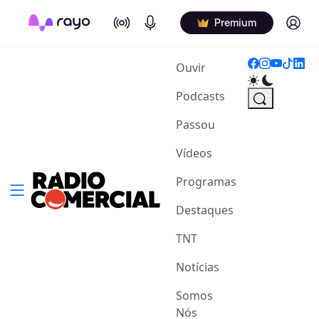
On Air
Podcasts
Log in
Premium
(current)
Ouvir
Podcasts
Passou
Vídeos
Programas
Destaques
TNT
Notícias
Somos
Nós