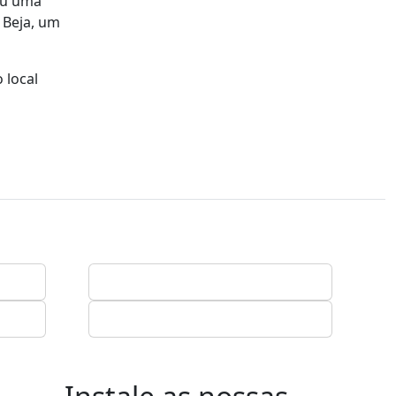
eu uma
e Beja, um
 local