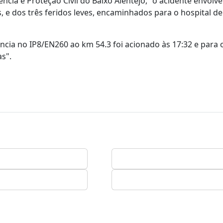
a e Proteção Civil do Baixo Alentejo, "o acidente envolv
as, e dos três feridos leves, encaminhados para o hospital d
cia no IP8/EN260 ao km 54.3 foi acionado às 17:32 e para o
as".