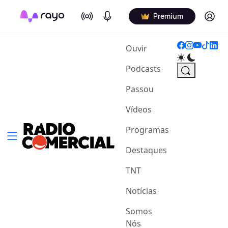
On Air
Podcasts
Log in
Premium
(current)
Ouvir
Podcasts
Passou
Vídeos
Programas
Destaques
TNT
Notícias
Somos
Nós