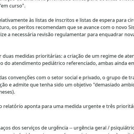
"em curso".
tivamente às listas de inscritos e listas de espera para cir
uturo, os peritos recomendam que se avance com o novo S
etize a necessária revisão regulamentar para enquadrar nov
r duas medidas prioritárias: a criação de um regime de at
ão do atendimento pediátrico referenciado, ambas ainda e
das convenções com o setor social e privado, o grupo de tr
ação e admite que tenha sido um objetivo "demasiado ambic
meses).
o relatório aponta para uma medida urgente e três prioritá
aços dos serviços de urgência -- urgência geral / psiquiátri