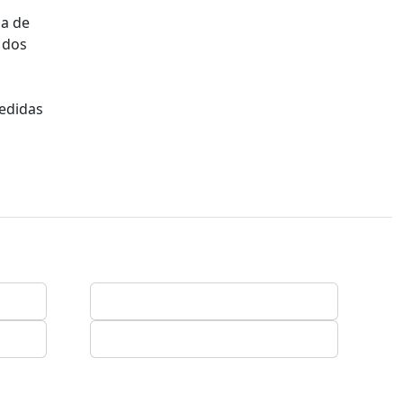
ma de
 dos
medidas