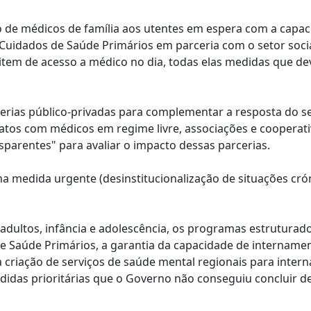
 de médicos de família aos utentes em espera com a capa
s Cuidados de Saúde Primários em parceria com o setor socia
item de acesso a médico no dia, todas elas medidas que d
cerias público-privadas para complementar a resposta do s
os com médicos em regime livre, associações e cooperati
sparentes" para avaliar o impacto dessas parcerias.
ma medida urgente (desinstitucionalização de situações cr
adultos, infância e adolescência, os programas estruturad
e Saúde Primários, a garantia da capacidade de intername
a criação de serviços de saúde mental regionais para inte
idas prioritárias que o Governo não conseguiu concluir d