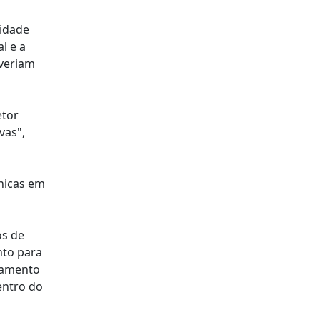
cidade
l e a
everiam
etor
vas",
ónicas em
os de
nto para
rnamento
entro do