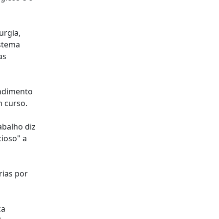
urgia,
istema
as
endimento
m curso.
abalho diz
ioso" a
rias por
ca