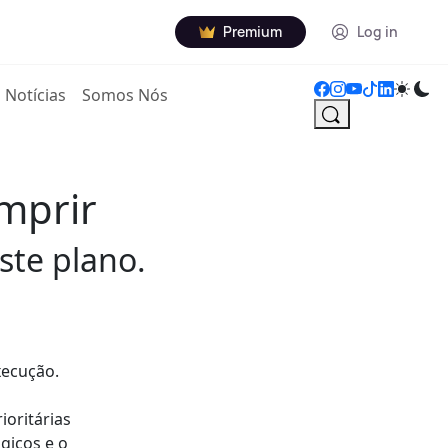
Premium
Log in
Notícias
Somos Nós
mprir
ste plano.
xecução.
oritárias
gicos e o