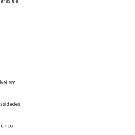
ares e a
ível em
essidades
 cinco