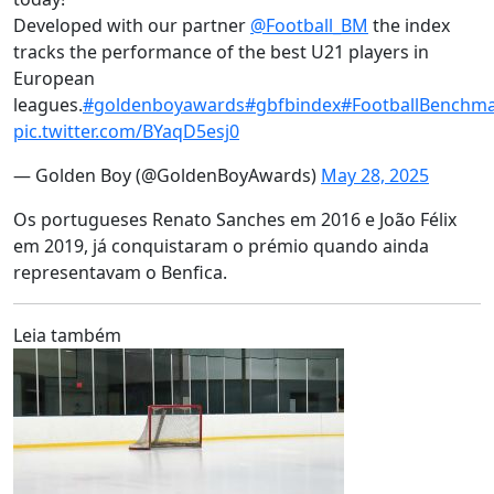
Developed with our partner
@Football_BM
the index
tracks the performance of the best U21 players in
European
leagues.
#goldenboyawards
#gbfbindex
#FootballBenchm
pic.twitter.com/BYaqD5esj0
— Golden Boy (@GoldenBoyAwards)
May 28, 2025
Os portugueses Renato Sanches em 2016 e João Félix
em 2019, já conquistaram o prémio quando ainda
representavam o Benfica.
Leia também