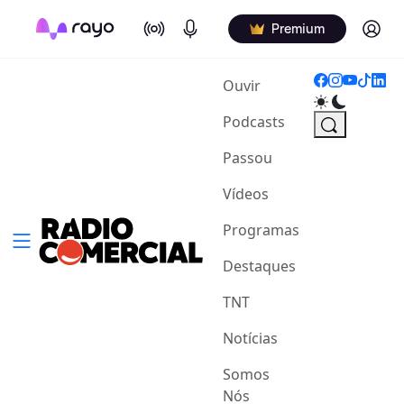
On Air
Podcasts
Log in
Premium
(current)
Ouvir
Podcasts
Passou
Vídeos
Programas
Destaques
TNT
Notícias
Somos
Nós