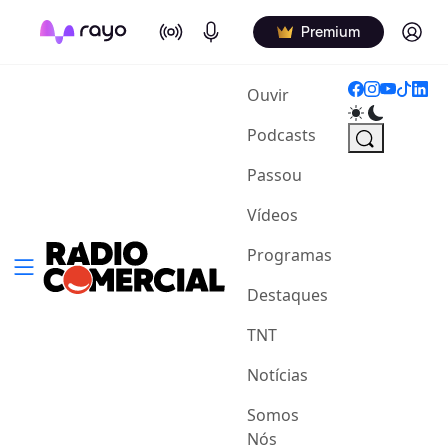
On Air
Podcasts
Log in
Premium
(current)
Ouvir
Podcasts
Passou
Vídeos
Programas
Destaques
TNT
Notícias
Somos
Nós