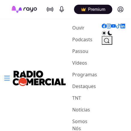
On Air
Podcasts
Log in
Premium
(current)
Ouvir
Podcasts
Passou
Vídeos
Programas
Destaques
TNT
Notícias
Somos
Nós