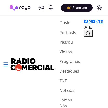
On Air
Podcasts
Log in
Premium
(current)
Ouvir
Podcasts
Passou
Vídeos
Programas
Destaques
TNT
Notícias
Somos
Nós