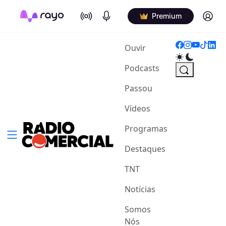
On Air
Podcasts
Log in
Premium
(current)
Ouvir
Podcasts
Passou
Vídeos
Programas
Destaques
TNT
Notícias
Somos
Nós