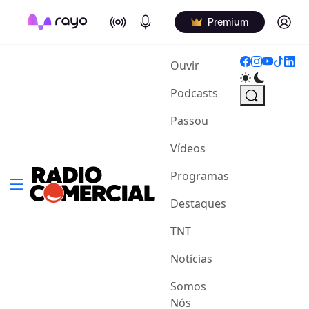
On Air
Podcasts
Log in
Premium
(current)
Ouvir
Podcasts
Passou
Vídeos
Programas
Destaques
TNT
Notícias
Somos
Nós