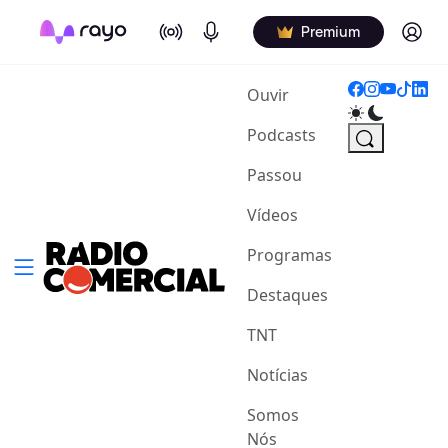
On Air
Podcasts
Log in
Premium
(current)
Ouvir
Podcasts
Passou
Vídeos
Programas
Destaques
TNT
Notícias
Somos
Nós