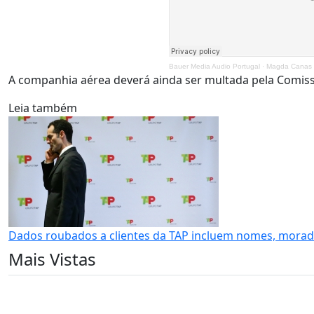
Bauer Media Audio Portugal
·
Magda Canas -
A companhia aérea deverá ainda ser multada pela Comis
Leia também
Dados roubados a clientes da TAP incluem nomes, morad
Mais Vistas