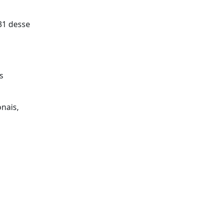
31 desse
s
nais,