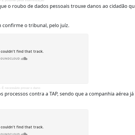
 É possível pedir indemnização
 que o roubo de dados pessoais trouxe danos ao cidadão q
confirme o tribunal, pelo juíz.
 É necessário provar o dano
s processos contra a TAP, sendo que a companhia aérea já