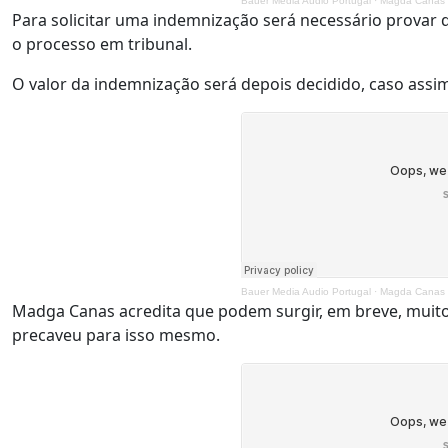
Bauer Media Audio Portugal
·
Magda Canas -
Para solicitar uma indemnização será necessário provar
o processo em tribunal.
O valor da indemnização será depois decidido, caso assim 
Bauer Media Audio Portugal
·
Magda Canas -
Madga Canas acredita que podem surgir, em breve, muito
precaveu para isso mesmo.