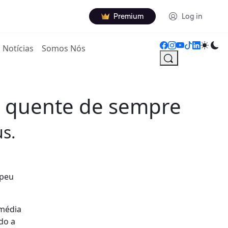
Premium
Log in
Notícias
Somos Nós
s quente de sempre
s.
opeu
 média
do a