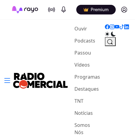
On Air
Podcasts
Log in
Premium
(current)
Ouvir
Podcasts
Passou
Vídeos
Programas
Destaques
TNT
Notícias
Somos
Nós