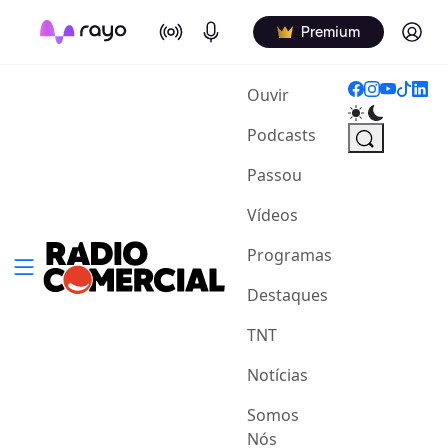
On Air
Podcasts
Log in
Premium
(current)
Ouvir
Podcasts
Passou
Vídeos
Programas
Destaques
TNT
Notícias
Somos
Nós