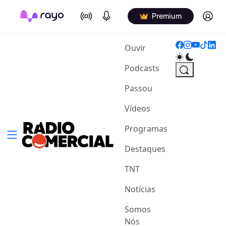
On Air
Podcasts
Log in
Premium
(current)
Ouvir
Podcasts
Passou
Vídeos
Programas
Destaques
TNT
Notícias
Somos
Nós