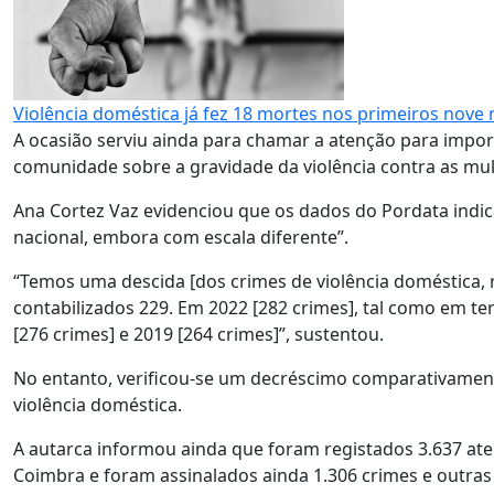
Violência doméstica já fez 18 mortes nos primeiros nove
A ocasião serviu ainda para chamar a atenção para import
comunidade sobre a gravidade da violência contra as mu
Ana Cortez Vaz evidenciou que os dados do Pordata indi
nacional, embora com escala diferente”.
“Temos uma descida [dos crimes de violência doméstica, 
contabilizados 229. Em 2022 [282 crimes], tal como em t
[276 crimes] e 2019 [264 crimes]”, sustentou.
No entanto, verificou-se um decréscimo comparativament
violência doméstica.
A autarca informou ainda que foram registados 3.637 at
Coimbra e foram assinalados ainda 1.306 crimes e outras 