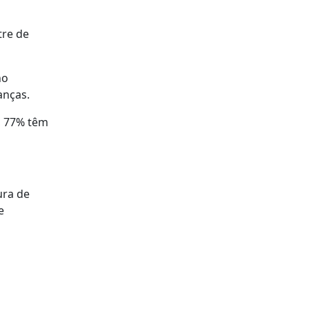
tre de
no
anças.
, 77% têm
ura de
e