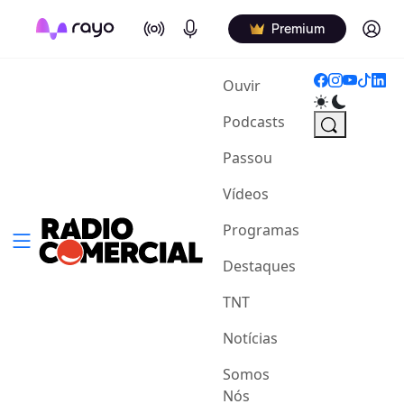
On Air
Podcasts
Log in
Premium
(current)
Ouvir
Podcasts
Passou
Vídeos
Programas
Destaques
TNT
Notícias
Somos
Nós